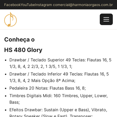
Facebook
YouTube
Instagram
comercial@harmoniaorgaos.com.br
Abrir
Conheça o
HS 480 Glory
Drawbar / Teclado Superior 49 Teclas: Flautas 16, 5
1/3, 8, 4, 2 2/3, 2, 1 3/5, 1 1/3, 1;
Drawbar / Teclado Inferior 49 Teclas: Flautas 16, 5
1/3, 8, 4, 2 Mais Opção 8ª Acima;
Pedaleira 20 Notas: Flautas Bass 16, 8;
Timbres Digitais Midi: 160 Timbres, Upper, Lower,
Bass;
Efeitos Drawbar: Sustain (Upper e Bass), Vibrato,
Rotary Speaker (Slow e Fast), Transposer;