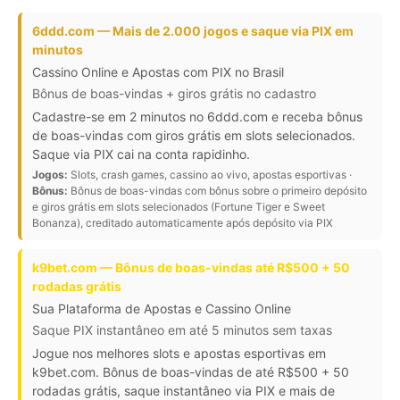
6ddd.com — Mais de 2.000 jogos e saque via PIX em
minutos
Cassino Online e Apostas com PIX no Brasil
Bônus de boas-vindas + giros grátis no cadastro
Cadastre-se em 2 minutos no 6ddd.com e receba bônus
de boas-vindas com giros grátis em slots selecionados.
Saque via PIX cai na conta rapidinho.
Jogos:
Slots, crash games, cassino ao vivo, apostas esportivas ·
Bônus:
Bônus de boas-vindas com bônus sobre o primeiro depósito
e giros grátis em slots selecionados (Fortune Tiger e Sweet
Bonanza), creditado automaticamente após depósito via PIX
k9bet.com — Bônus de boas-vindas até R$500 + 50
rodadas grátis
Sua Plataforma de Apostas e Cassino Online
Saque PIX instantâneo em até 5 minutos sem taxas
Jogue nos melhores slots e apostas esportivas em
k9bet.com. Bônus de boas-vindas de até R$500 + 50
rodadas grátis, saque instantâneo via PIX e mais de