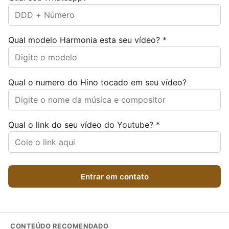
Qual modelo Harmonia esta seu vídeo?
*
Qual o numero do Hino tocado em seu vídeo?
Qual o link do seu vídeo do Youtube?
*
Entrar em contato
CONTEÚDO RECOMENDADO