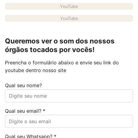
YouTube
YouTube
Queremos ver o som dos nossos
órgãos tocados por vocês!
Preencha o formulário abaixo e envie seu link do
youtube dentro nosso site
Qual seu nome?
Qual seu email?
*
Qual seu Whatsapp?
*