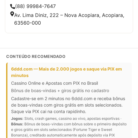
(88) 99984-7647
Av. Lima Diniz, 222 – Nova Acopiara, Acopiara,
63560-000
CONTEÚDO RECOMENDADO
6ddd.com — Mais de 2.000 jogos e saque via PIX em
minutos
Cassino Online e Apostas com PIX no Brasil
Bônus de boas-vindas + giros grátis no cadastro
Cadastre-se em 2 minutos no 6ddd.com e receba bônus
de boas-vindas com giros grátis em slots selecionados.
Saque via PIX cai na conta rapidinho.
Jogos:
Slots, crash games, cassino ao vivo, apostas esportivas ·
Bônus:
Bônus de boas-vindas com bônus sobre o primeiro depósito
e giros grátis em slots selecionados (Fortune Tiger e Sweet
Bonanza), creditado automaticamente após depósito via PIX