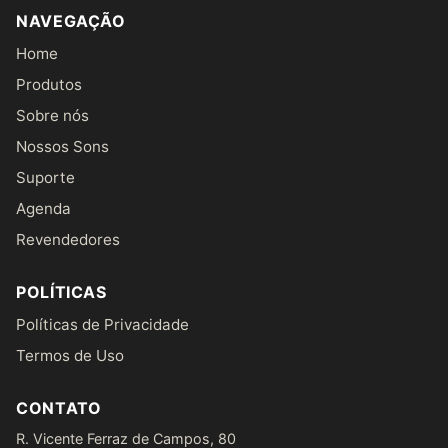
NAVEGAÇÃO
Home
Produtos
Sobre nós
Nossos Sons
Suporte
Agenda
Revendedores
POLÍTICAS
Políticas de Privacidade
Termos de Uso
CONTATO
R. Vicente Ferraz de Campos, 80